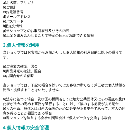
a)お名前、フリガナ
b)ご住所
c)お電話番号
d)メールアドレス
e)パスワード
f)配送先情報
g)当ショップとのお取引履歴及びその内容
h)上記を組み合わせることで特定の個人が識別できる情報
3.個人情報の利用
当ショップではお客様からお預かりした個人情報の利用目的は以下の通りで
す。
a)ご注文の確認、照会
b)商品発送の確認、照会
c)お問合せの返信時
当ショップでは、下記の場合を除いてはお客様の断りなく第三者に個人情報を
開示・提供することはいたしません。
a)法令に基づく場合、及び国の機関若しくは地方公共団体又はその委託を受け
た者が法令の定める事務を遂行することに対して協力する必要がある場合
b)人の生命、身体又は財産の保護のために必要がある場合であって、本人の同
意を得ることが困難である場合
c)当ショップを運営する会社の関連会社で個人データを交換する場合
4.個人情報の安全管理