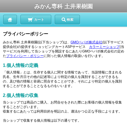
みかん専科 土井果樹園
カート
検索
プライバシーポリシー
みかん専科 土井果樹園(以下当ショップ)は、
GMOペパボ株式会社
(以下サービス
提供会社)の提供するショッピングカートASPサービス
カラーミーショップ
(当
サービス)を利用して当ショップを開設するにあたりGMOペパボ株式会社の定め
た
プライバシー・ポリシー
に則った個人情報の取扱いを行います。
1.個人情報の定義
「個人情報」とは、生存する個人に関する情報であって、当該情報に含まれる
氏名、生年月日その他の記述等により特定の個人を識別することができるも
の、及び他の情報と容易に照合することができ、それにより特定の個人を識別
することができることとなるものをいいます。
2.個人情報の収集
当ショップでは商品のご購入、お問合せをされた際にお客様の個人情報を収集
することがございます。
収集するにあたっては利用目的を明記の上、適法かつ公正な手段によります。
当ショップで収集する個人情報は以下の通りです。