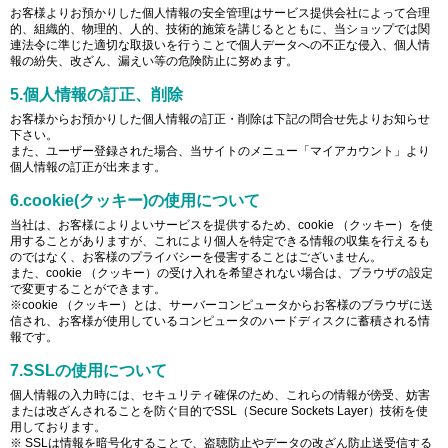
お客様よりお預かりした個人情報の安全管理はサービス提供会社によって合理
的、組織的、物理的、人的、技術的施策を講じるとともに、当ショップでは関
連法令に準じた適切な取扱いを行うことで個人データへの不正な侵入、個人情
報の紛失、改ざん、漏えい等の危険防止に努めます。
5.個人情報の訂正、削除
お客様からお預かりした個人情報の訂正・削除は下記の問合せ先よりお知らせ
下さい。
また、ユーザー登録された場合、当サイトのメニュー「マイアカウント」より
個人情報の訂正が出来ます。
6.cookie(クッキー)の使用について
当社は、お客様によりよいサービスを提供するため、cookie （クッキー）を使
用することがありますが、これにより個人を特定できる情報の収集を行えるも
のではなく、お客様のプライバシーを侵害することはございません。
また、cookie （クッキー）の受け入れを希望されない場合は、ブラウザの設定
で変更することができます。
※cookie （クッキー）とは、サーバーコンピュータからお客様のブラウザに送
信され、お客様が使用しているコンピュータのハードディスクに蓄積される情
報です。
7.SSLの使用について
個人情報の入力時には、セキュリティ確保のため、これらの情報が傍受、妨害
または改ざんされることを防ぐ目的でSSL（Secure Sockets Layer）技術を使
用しております。
※ SSLは情報を暗号化することで、盗聴防止やデータの改ざん防止送受信する